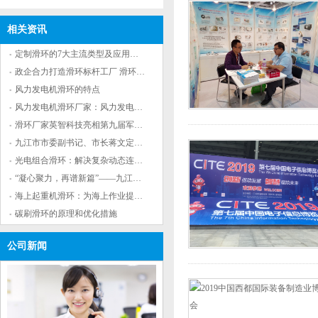
相关资讯
定制滑环的7大主流类型及应用场景解析
政企合力打造滑环标杆工厂 滑环领军企业九江基
风力发电机滑环的特点
风力发电机滑环厂家：风力发电机滑环的作用
滑环厂家英智科技亮相第九届军事智能技术装备
九江市市委副书记、市长蒋文定来英智科技调研
光电组合滑环：解决复杂动态连接问题的有效工
“凝心聚力，再谱新篇”——九江英智科技2023年
海上起重机滑环：为海上作业提供重要保障
碳刷滑环的原理和优化措施
公司新闻