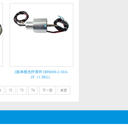
2路单模光纤滑环 DHS069-2-30A-
2F（1.3KG）
1
72
73
74
下一页
末页