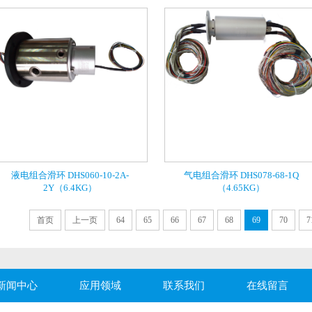
液电组合滑环 DHS060-10-2A-
气电组合滑环 DHS078-68-1Q
2Y（6.4KG）
（4.65KG）
首页
上一页
64
65
66
67
68
69
70
7
新闻中心
应用领域
联系我们
在线留言