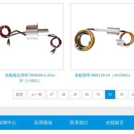
光电组合滑环 DHS099-2-20A-
非标滑环 DHS120-19（10.05KG）
3F（1.6KG）
首页
上一页
27
28
29
30
31
32
33
3
新闻中心
应用领域
联系我们
在线留言