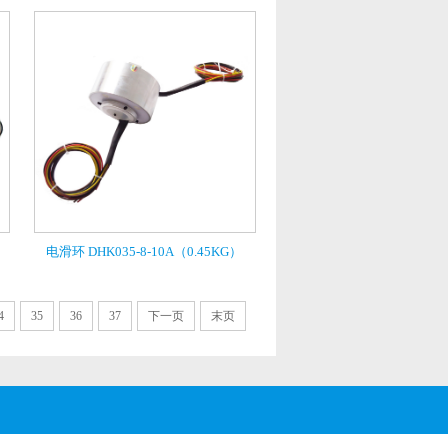
电滑环 DHK035-8-10A（0.45KG）
4
35
36
37
下一页
末页