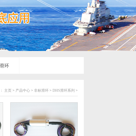
滑环
：
主页
>
产品中心
>
非标滑环
>
DHS滑环系列
>