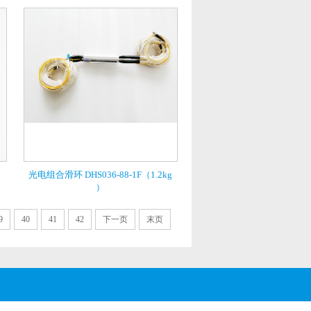
光电组合滑环 DHS036-88-1F（1.2kg
）
9
40
41
42
下一页
末页