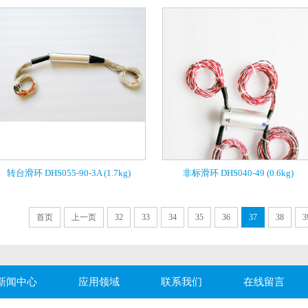
转台滑环 DHS055-90-3A (1.7kg)
非标滑环 DHS040-49 (0.6kg)
首页
上一页
32
33
34
35
36
37
38
3
新闻中心
应用领域
联系我们
在线留言