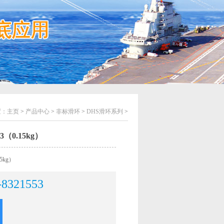
置：
主页
>
产品中心
>
非标滑环
>
DHS滑环系列
>
3（0.15kg）
5kg）
-8321553