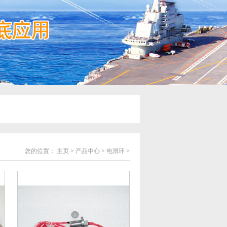
您的位置：
主页
>
产品中心
>
电滑环
>