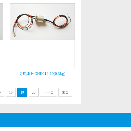
导电滑环DHK012-10(0.3kg)
7
18
19
20
下一页
末页