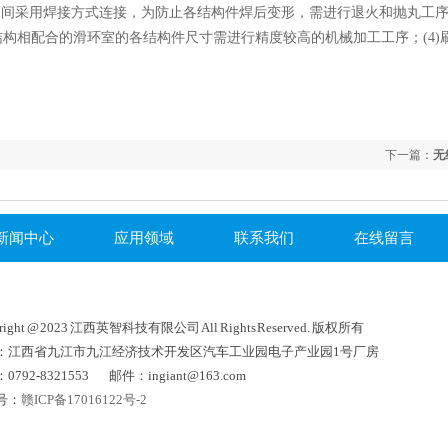
之间采用焊接方式连接，为防止各结构件焊后变形，需进行退火和抛丸工序，
结构相配合的滑环室的各结构件尺寸需进行精度较高的机械加工工序；(4
下一篇：
无
新闻中心
应用领域
联系我们
在线留言
right @ 2023 江西英智科技有限公司 All Rights Reserved. 版权所有
：江西省九江市九江经济技术开发区汽车工业园电子产业园1号厂房
0792-8321553 邮件：ingiant@163.com
号：
赣ICP备17016122号-2