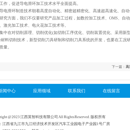
工作，促进导电滑环加工技术水平全面提高。
滑环制造技术朝着高度自动化、精密超精密化、高速超高速化、自动化、
研究方面，我们不仅要研究产品加工过程，如数控加工技术、OMS、自
、激光加工技术、电火花加工技术等。
中在对切削原理、切削优化(如切削工序优化、切削装置优化、采用新型
杂材料切削技术，新型切削刀具研制和切削刀具系统的开发，也要在工况
质量。
下一篇：
高
新闻中心
应用领域
联系我们
在线留言
right @ 2023 江西英智科技有限公司 All Rights Reserved. 版权所有
：江西省九江市九江经济技术开发区汽车工业园电子产业园1号厂房